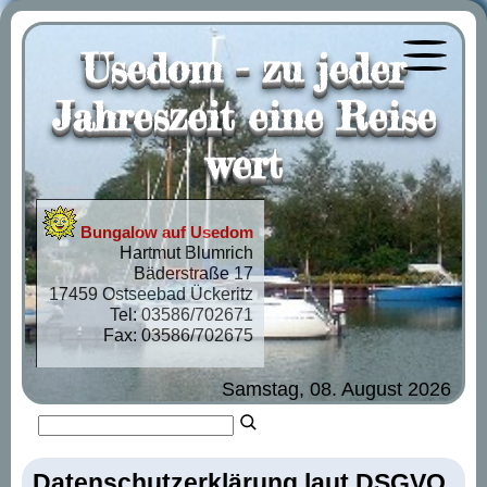
Usedom - zu jeder
Menü öf
Jahreszeit eine Reise
wert
Bungalow auf Usedom
Hartmut Blumrich
Bäderstraße 17
17459 Ostseebad Ückeritz
Tel: 03586/702671
Fax: 03586/702675
Samstag, 08. August 2026
Datenschutzerklärung laut DSGVO