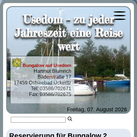
Usedom - zu jeder
Menü öf
Jahreszeit eine Reise
wert
Bungalow auf Usedom
Hartmut Blumrich
Bäderstraße 17
17459 Ostseebad Ückeritz
Tel: 03586/702671
Fax: 03586/702675
Freitag, 07. August 2026
Reservierung für Bungalow 2