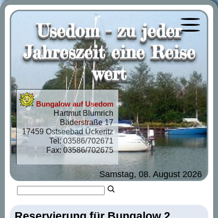
Usedom - zu jeder
Menü öf
Jahreszeit eine Reise
wert
Bungalow auf Usedom
Hartmut Blumrich
Bäderstraße 17
17459 Ostseebad Ückeritz
Tel: 03586/702671
Fax: 03586/702675
Samstag, 08. August 2026
Reservierung für Bungalow 2